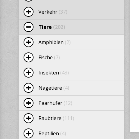
Verkehr
(37)
Tiere
(202)
Amphibien
(2)
Fische
(7)
Insekten
(43)
Nagetiere
(4)
Paarhufer
(12)
Raubtiere
(111)
Reptilien
(4)