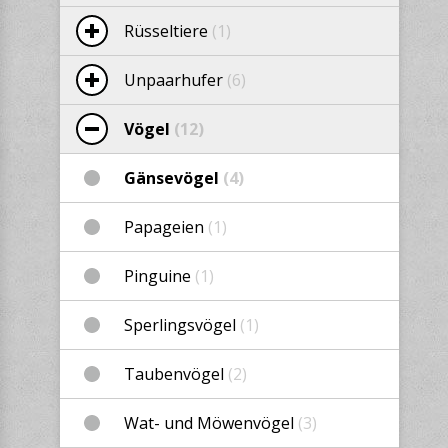
Rüsseltiere
(1)
Unpaarhufer
(6)
Vögel
(12)
Gänsevögel
(4)
Papageien
(1)
Pinguine
(1)
Sperlingsvögel
(1)
Taubenvögel
(2)
Wat- und Möwenvögel
(3)