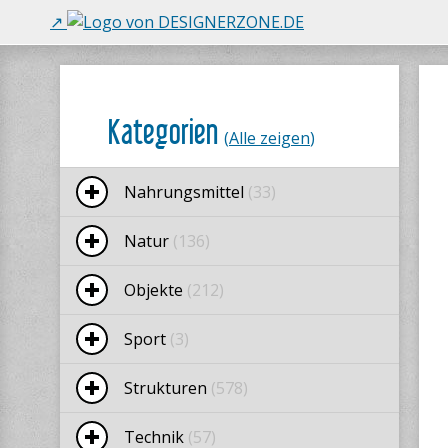
Kategorien
(
Alle zeigen
)
Nahrungsmittel
(33)
Natur
(136)
Objekte
(212)
Sport
(3)
Strukturen
(578)
Technik
(57)