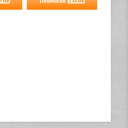
Download
31 MB
2.44 MB