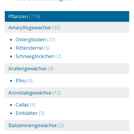
Pflanzen
(774)
Amaryllisgewächse
(35)
Osterglocken
(23)
Rittersterne
(5)
Schneeglöckchen
(7)
Araliengewächse
(4)
Efeu
(4)
Aronstabgewächse
(12)
Callas
(9)
Einblätter
(3)
Balsaminengewächse
(2)