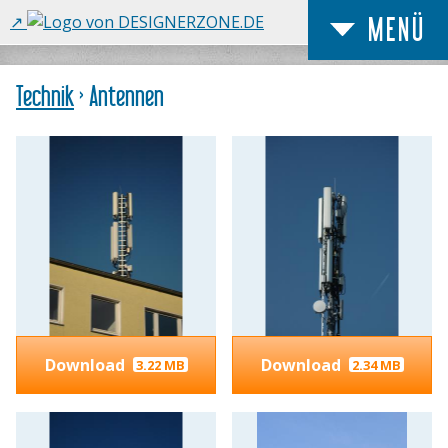
MENÜ
Technik
› Antennen
Download
Download
3.22 MB
2.34 MB